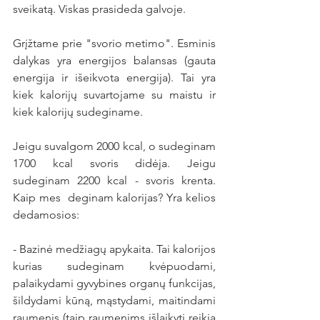
sveikatą. Viskas prasideda galvoje.
Grįžtame prie "svorio metimo". Esminis 
dalykas yra energijos balansas (gauta 
energija ir išeikvota energija). Tai yra 
kiek kalorijų suvartojame su maistu ir 
kiek kalorijų sudeginame. 
Jeigu suvalgom 2000 kcal, o sudeginam 
1700 kcal svoris didėja. Jeigu 
sudeginam 2200 kcal - svoris krenta. 
Kaip mes  deginam kalorijas? Yra kelios 
dedamosios:
- Bazinė medžiagų apykaita. Tai kalorijos 
kurias sudeginam kvėpuodami, 
palaikydami gyvybines organų funkcijas, 
šildydami kūną, mąstydami, maitindami 
raumenis (taip raumenims išlaikyti reikia 