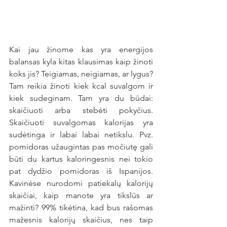
Kai jau žinome kas yra energijos 
balansas kyla kitas klausimas kaip žinoti 
koks jis? Teigiamas, neigiamas, ar lygus?  
Tam reikia žinoti kiek kcal suvalgom ir 
kiek sudeginam. Tam yra du būdai: 
skaičiuoti arba stebėti pokyčius. 
Skaičiuoti suvalgomas kalorijas yra 
sudėtinga ir labai labai netikslu. Pvz. 
pomidoras užaugintas pas močiutę gali 
būti du kartus kaloringesnis nei tokio 
pat dydžio pomidoras iš Ispanijos. 
Kavinėse nurodomi patiekalų kalorijų 
skaičiai, kaip manote yra tikslūs ar 
mažinti? 99% tikėtina, kad bus rašomas 
mažesnis kalorijų skaičius, nes taip 