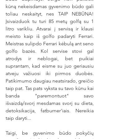
kūną nekeisdamas gyvenimo būdo gali 
toliau neskaityt, nes TAIP NEBŪNA! 
Įsivaizduok tu turi 85 metų golfą su 1 
litro varikliu. Atvarai į servisą ir klausi 
meisto kaip iš golfo padaryti Ferrari. 
Meistras sulipdo Ferrari kėbulą ant seno 
golfo bazės. Kol servise stovi gal 
atrodys ir neblogai, bet puikiai 
suprantam, kad eisme su juo geriausiu 
atveju važiuosi iki pirmos duobės. 
Patikimumo daugiau neatsirado, greičio 
taip pat. Tas pats vyksta su tavo kūnu kai 
banda "paremontuot" savo 
išvaizdą/svorį mesdamas svorį su dieta, 
detoksikacija, fatburner'iais. Nereikia 
taip daryti...
Taigi, be gyvenimo būdo pokyčių 