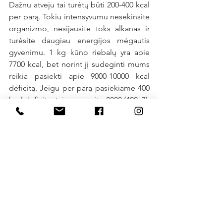
Dažnu atveju tai turėtų būti 200-400 kcal 
per parą. Tokiu intensyvumu nesekinsite 
organizmo, nesijausite toks alkanas ir 
turėsite daugiau energijos mėgautis 
gyvenimu. 1 kg kūno riebalų yra apie 
7700 kcal, bet norint jį sudeginti mums 
reikia pasiekti apie 9000-10000 kcal 
deficitą. Jeigu per parą pasiekiame 400 
kcal deficitą, tai per savaitę 2800 (400x7). 
Reiškia per mėnesį numesime apie 1,3 
kg. Per metus apie 15 kg. Jau žinau apie 
ką pagalvojai, kad čia labai mažai, nori 
rezultato greičiau ir esi numetęs 
daugiau per trumpesnį laiką. Bet kokia 
to kaina tu jau žinai. Nes jeigu būtų 
viskas gerai - nebūtum čia. Reiškia tai ką 
darei nebuvo tvaru. Mes siekiame 
tvarumo. Kad svoris daugiau niekada 
negrįžtu. Be to, nepasigaukite jeigu 