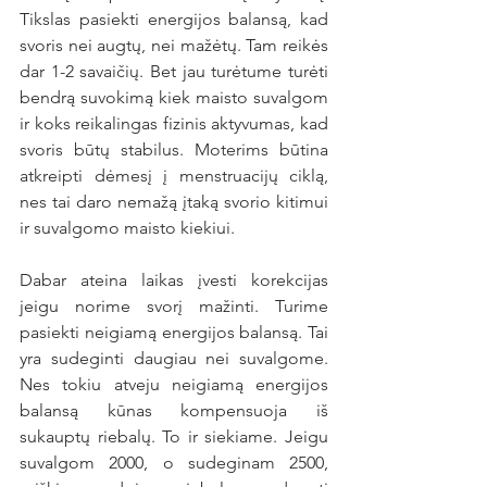
Tikslas pasiekti energijos balansą, kad 
svoris nei augtų, nei mažėtų. Tam reikės 
dar 1-2 savaičių. Bet jau turėtume turėti 
bendrą suvokimą kiek maisto suvalgom 
ir koks reikalingas fizinis aktyvumas, kad 
svoris būtų stabilus. Moterims būtina 
atkreipti dėmesį į menstruacijų ciklą, 
nes tai daro nemažą įtaką svorio kitimui 
ir suvalgomo maisto kiekiui.
Dabar ateina laikas įvesti korekcijas 
jeigu norime svorį mažinti. Turime 
pasiekti neigiamą energijos balansą. Tai 
yra sudeginti daugiau nei suvalgome. 
Nes tokiu atveju neigiamą energijos 
balansą kūnas kompensuoja iš 
sukauptų riebalų. To ir siekiame. Jeigu 
suvalgom 2000, o sudeginam 2500, 