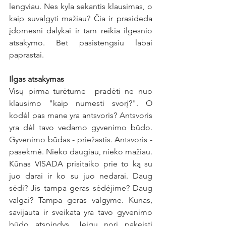
lengviau. Nes kyla sekantis klausimas, o 
kaip suvalgyti mažiau? Čia ir prasideda 
įdomesni dalykai ir tam reikia ilgesnio 
atsakymo. Bet pasistengsiu labai 
paprastai.
Ilgas atsakymas
Visų pirma turėtume  pradėti ne nuo 
klausimo "kaip numesti svorį?". O 
kodėl pas mane yra antsvoris? Antsvoris 
yra dėl tavo vedamo gyvenimo būdo. 
Gyvenimo būdas - priežastis. Antsvoris - 
pasekmė. Nieko daugiau, nieko mažiau. 
Kūnas VISADA prisitaiko prie to ką su 
juo darai ir ko su juo nedarai. Daug 
sėdi? Jis tampa geras sėdėjime? Daug 
valgai? Tampa geras valgyme. Kūnas, 
savijauta ir sveikata yra tavo gyvenimo 
būdo atspindys. Jeigu nori pakeisti 