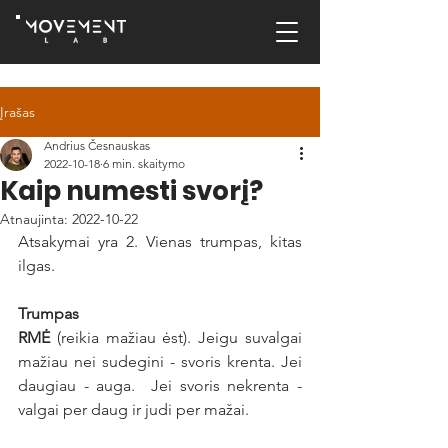
Įrašas
Andrius Česnauskas
2022-10-18
6 min. skaitymo
Kaip numesti svorį?
Atnaujinta:
2022-10-22
Atsakymai yra 2. Vienas trumpas, kitas 
ilgas.
Trumpas
RMĖ
 (reikia mažiau ėst). Jeigu suvalgai 
mažiau nei sudegini - svoris krenta. Jei 
daugiau - auga.  Jei svoris nekrenta - 
valgai per daug ir judi per mažai.