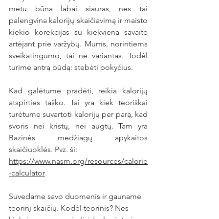
metu būna labai siauras, nes tai 
palengvina kalorijų skaičiavimą ir maisto 
kiekio korekcijas su kiekviena savaite 
artėjant prie varžybų. Mums, norintiems 
sveikatingumo, tai ne variantas. Todėl 
turime antrą būdą: stebėti pokyčius.
Kad galėtume pradėti, reikia kalorijų 
atspirties taško. Tai yra kiek teoriškai 
turėtume suvartoti kalorijų per parą, kad 
svoris nei kristų, nei augtų. Tam yra 
Bazinės medžiagų apykaitos 
skaičiuoklės. Pvz. ši:
https://www.nasm.org/resources/calorie
-calculator
Suvedame savo duomenis ir gauname 
teorinį skaičių. Kodėl teorinis? Nes 