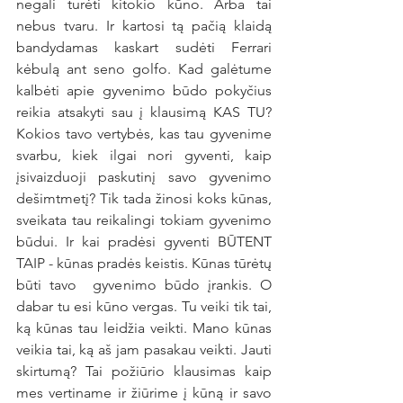
negali turėti kitokio kūno. Arba tai 
nebus tvaru. Ir kartosi tą pačią klaidą 
bandydamas kaskart sudėti Ferrari 
kėbulą ant seno golfo. Kad galėtume 
kalbėti apie gyvenimo būdo pokyčius 
reikia atsakyti sau į klausimą KAS TU? 
Kokios tavo vertybės, kas tau gyvenime 
svarbu, kiek ilgai nori gyventi, kaip 
įsivaizduoji paskutinį savo gyvenimo 
dešimtmetį? Tik tada žinosi koks kūnas, 
sveikata tau reikalingi tokiam gyvenimo 
būdui. Ir kai pradėsi gyventi BŪTENT 
TAIP - kūnas pradės keistis. Kūnas tūrėtų 
būti tavo  gyvenimo būdo įrankis. O 
dabar tu esi kūno vergas. Tu veiki tik tai, 
ką kūnas tau leidžia veikti. Mano kūnas 
veikia tai, ką aš jam pasakau veikti. Jauti 
skirtumą? Tai požiūrio klausimas kaip 
mes vertiname ir žiūrime į kūną ir savo 