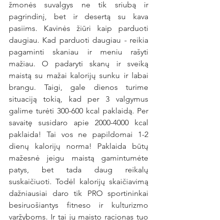
žmonės suvalgys ne tik sriubą ir 
pagrindinį, bet ir desertą su kava 
pasiims. Kavinės žiūri kaip parduoti 
daugiau. Kad parduoti daugiau - reikia 
pagaminti skaniau ir meniu rašyti 
mažiau. O padaryti skanų ir sveiką 
maistą su mažai kalorijų sunku ir labai 
brangu. Taigi, gale dienos turime 
situaciją tokią, kad per 3 valgymus 
galime turėti 300-600 kcal paklaidą. Per 
savaitę susidaro apie 2000-4000 kcal 
paklaida! Tai vos ne papildomai 1-2 
dienų kalorijų norma! Paklaida būtų 
mažesnė jeigu maistą gamintumėte 
patys, bet tada daug reikalų 
suskaičiuoti. Todėl kalorijų skaičiavimą 
dažniausiai daro tik PRO sportininkai 
besiruošiantys fitneso ir kulturizmo 
varžyboms. Ir tai jų maisto racionas tuo 