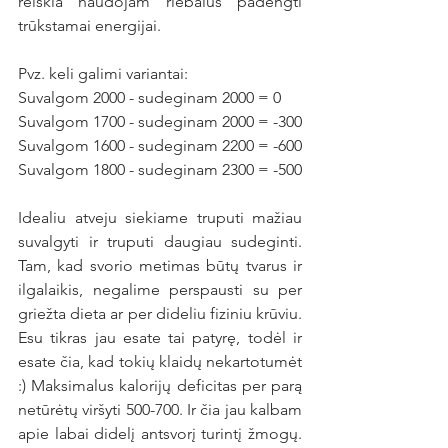
reiškia naudojam riebalus padengti 
trūkstamai energijai. 
Pvz. keli galimi variantai:
Suvalgom 2000 - sudeginam 2000 = 0
Suvalgom 1700 - sudeginam 2000 = -300
Suvalgom 1600 - sudeginam 2200 = -600
Suvalgom 1800 - sudeginam 2300 = -500
Idealiu atveju siekiame truputi mažiau 
suvalgyti ir truputi daugiau sudeginti. 
Tam, kad svorio metimas būtų tvarus ir 
ilgalaikis, negalime perspausti su per 
griežta dieta ar per dideliu fiziniu krūviu. 
Esu tikras jau esate tai patyrę, todėl ir 
esate čia, kad tokių klaidų nekartotumėt 
:) Maksimalus kalorijų deficitas per parą 
netūrėtų viršyti 500-700. Ir čia jau kalbam 
apie labai didelį antsvorį turintį žmogų. 