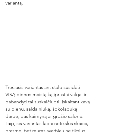
variantą.
Trečiasis variantas ant stalo susidėti 
VISĄ dienos maistą ką įprastai valgai ir 
pabandyti tai suskaičiuoti. Įskaitant kavą 
su pienu, saldainiuką, šokoladuką 
darbe, pas kaimyną ar grožio salone. 
Taip, šis variantas labai netikslus skaičių 
prasme, bet mums svarbiau ne tikslus 