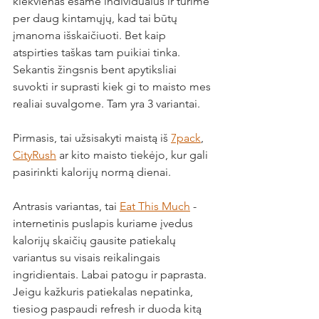
kiekvienas esame individualus ir turime 
per daug kintamųjų, kad tai būtų 
įmanoma išskaičiuoti. Bet kaip 
atspirties taškas tam puikiai tinka. 
Sekantis žingsnis bent apytiksliai 
suvokti ir suprasti kiek gi to maisto mes 
realiai suvalgome. Tam yra 3 variantai. 
Pirmasis, tai užsisakyti maistą iš 
7pack
, 
CityRush
 ar kito maisto tiekėjo, kur gali 
pasirinkti kalorijų normą dienai. 
Antrasis variantas, tai 
Eat This Much
 - 
internetinis puslapis kuriame įvedus 
kalorijų skaičių gausite patiekalų 
variantus su visais reikalingais 
ingridientais. Labai patogu ir paprasta. 
Jeigu kažkuris patiekalas nepatinka, 
tiesiog paspaudi refresh ir duoda kitą 