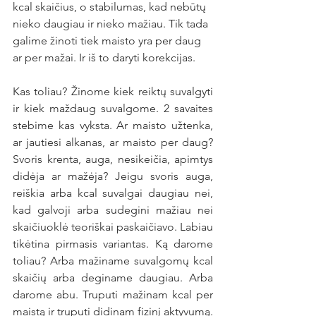
kcal skaičius, o stabilumas, kad nebūtų 
nieko daugiau ir nieko mažiau. Tik tada 
galime žinoti tiek maisto yra per daug 
ar per mažai. Ir iš to daryti korekcijas.
Kas toliau? Žinome kiek reiktų suvalgyti 
ir kiek maždaug suvalgome. 2 savaites 
stebime kas vyksta. Ar maisto užtenka, 
ar jautiesi alkanas, ar maisto per daug? 
Svoris krenta, auga, nesikeičia, apimtys 
didėja ar mažėja? Jeigu svoris auga, 
reiškia arba kcal suvalgai daugiau nei, 
kad galvoji arba sudegini mažiau nei 
skaičiuoklė teoriškai paskaičiavo. Labiau 
tikėtina pirmasis variantas. Ką darome 
toliau? Arba mažiname suvalgomų kcal 
skaičių arba deginame daugiau. Arba 
darome abu. Truputi mažinam kcal per 
maistą ir truputi didinam fizinį aktyvumą. 