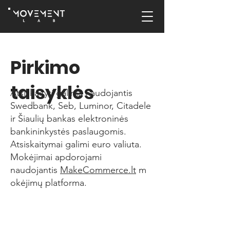
Pirkimo
taisyklės
Atsiskaityti galima naudojantis
Swedbank, Seb, Luminor, Citadele
ir Šiaulių bankas elektroninės
bankininkystės paslaugomis.
Atsiskaitymai galimi euro valiuta.
Mokėjimai apdorojami
naudojantis
MakeCommerce.lt
m
okėjimų platforma.
Pirkimo taisyklės