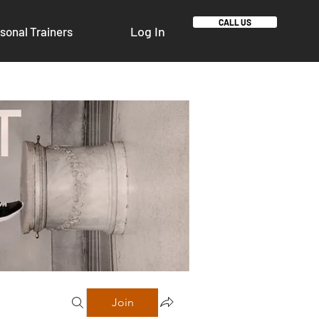
CALL US
Log In
sonal Trainers
Join