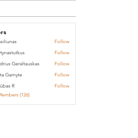
rs
siliunas
Follow
tynastutkus
Follow
stutkus
drius Geraltauskas
Follow
 Geraltauskas
ta Garnyte
Follow
arnyte
ūbas R
Follow
Members (126)