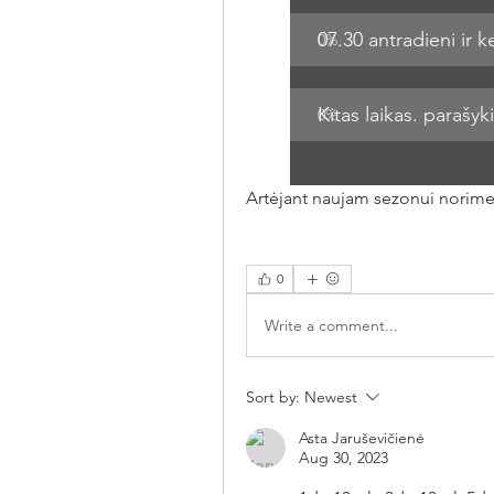
07.30 antradieni ir k
0
%
Kitas laikas. parašy
0
%
Artėjant naujam sezonui norime 
0
Write a comment...
Sort by:
Newest
Asta Jaruševičienė
Aug 30, 2023