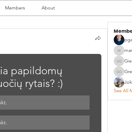
Members
About
Membe
pga
mar
martyna
Gie
Giedrius
kia papildomų 
Gre
Greta G
uočių rytais? :)
Jok
See All 
nkt.
nkt.