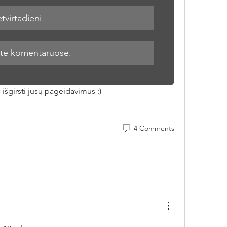
etvirtadieni
kite komentaruose.
išgirsti jūsų pageidavimus :)
4 Comments