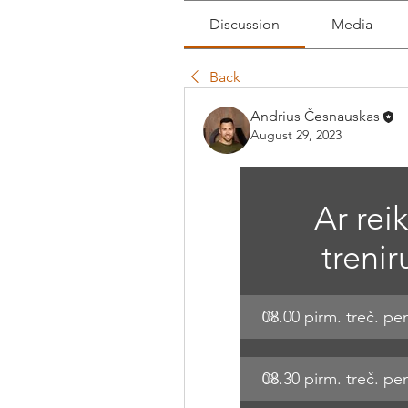
Discussion
Media
Back
Andrius Česnauskas
August 29, 2023
Ar rei
trenir
08.00 pirm. treč. pe
0
%
08.30 pirm. treč. pe
0
%